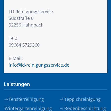
LD Reinigungsservice
Südstraße 6
92256 Hahnbach
Tel.:
09664 5729360
E-Mail:
info@ld-reinigungsservice.de
Leistungen
Fensterreinigung
Teppichreinigung
Wintergartenreinigung
Bodenbeschichtung