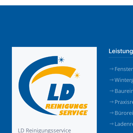
Leistun
Fenste
Winter
Baurei
Praxisr
Bürore
Ladenr
LD Reinigungsservice