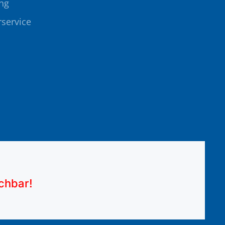
ng
rservice
ichbar!