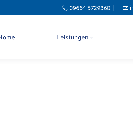
|
09664 5729360
i
Home
Leistungen