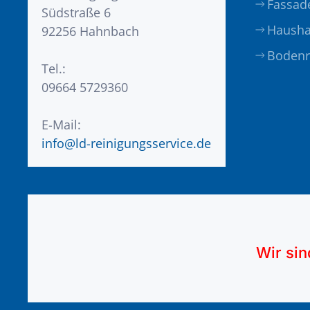
Fassad
Südstraße 6
Hausha
92256 Hahnbach
Bodenr
Tel.:
09664 5729360
E-Mail:
info@ld-reinigungsservice.de
Wir sin