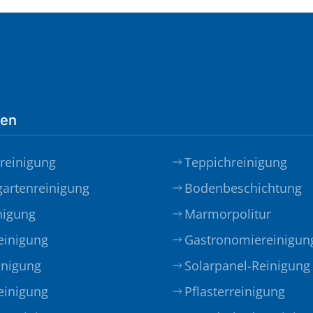
gen
rreinigung
Teppichreinigung
gartenreinigung
Bodenbeschichtung
nigung
Marmorpolitur
einigung
Gastronomiereinigun
inigung
Solarpanel-Reinigung
einigung
Pflasterreinigung